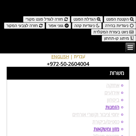
נגישות
הקטנת הפונט
הגדלת הפונט
חזרה לגודל פונט מקורי
ניגודיות בהירה
ניגודיות קהה
גווני אפור
חזרה לצבעי המקור
ניווט בעזרת המקלדת
מיתוג קו-תחתון
Serve Hotel LTD - Since 2008
עברית |
ENGLISH
+972-50-2604004
משרות
אחזקה
אירועים
ביטחון
הזמנות
יחסי ציבור וקשרי אורחים
כספים/ביקורת
מזון ומשקאות