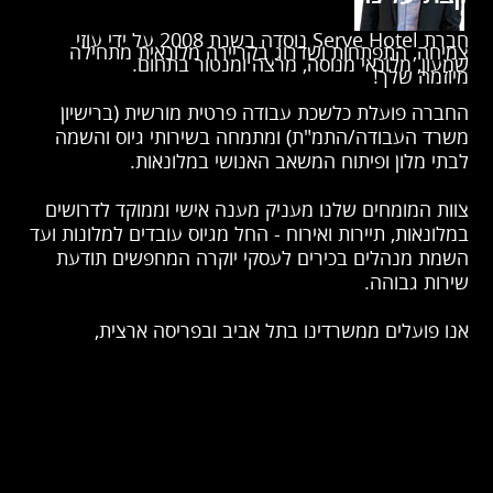
חברת Serve Hotel נוסדה בשנת 2008 על ידי עוזי
צמיחה, התפתחות ושדרוג בקריירה מלונאית מתחילה
שמעון, מלונאי מנוסה, מרצה ומנטור בתחום.
מיוזמה שלך!
החברה פועלת כלשכת עבודה פרטית מורשית (ברישיון
משרד העבודה/התמ"ת) ומתמחה בשירותי גיוס והשמה
לבתי מלון ופיתוח המשאב האנושי במלונאות.
צוות המומחים שלנו מעניק מענה אישי וממוקד לדרושים
במלונאות, תיירות ואירוח - החל מגיוס עובדים למלונות ועד
השמת מנהלים בכירים לעסקי יוקרה המחפשים תודעת
שירות גבוהה.
אנו פועלים ממשרדינו בתל אביב ובפריסה ארצית,
ומחויבים להתאמה מושלמת, הוגנת ומכבדת בין המועמדים
לבין המעסיקים המובילים בענף.